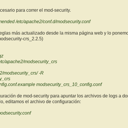
esario para correr el mod-security.
ended /etc/apache2/conf.d/modsecurity.conf
eglas más actualizado desde la misma página web y lo ponemo
 modsecurity-crs_2.2.5)
gz
etc/apache2/modsecurity_crs
e2/modsecurity_crs/ -R
y_crs
fig.conf.example modsecurity_crs_10_config.conf
uración de mod-security para apuntar los archivos de logs a do
o, editamos el archivo de configuración:
odsecurity.conf