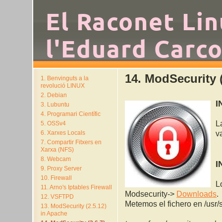
El Raconet Li
l'Eduard Carco
14. ModSecurity 
1. Benvinguts a la
revolució LINUX
2. Debian
I
3. Lubuntu
4. Programari Científic
L
5. OSSv4
6. Xarxes Locals
v
7. Compartir Fitxers en
Xarxa (NFS)
8. Webcam
I
9. Proxy Server
10. Firewall
L
11. Arno's Iptables Firewall
Modsecurity->
Downloads
.
12. VSFTPD
Metemos el fichero en /usr/s
13. ModSecurity (2.5.12)
in Apache