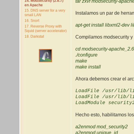
14. ModSecurity (2.6.7)
tar zxvf modsecurity-apache
en Apache
15. DNS server for a very
Instalamos un par de herram
small LAN
16. Snort
apt-get install libxml2-dev 
17. Reverse Proxy with
Squid (server accelerator)
18. Darkstat
Compilamos modsecurity y
cd modsecurity-apache_2.6
./configure
make
make install
Ahora debemos crear el ar
LoadFile /usr/lib/l
LoadFile /usr/lib/l
LoadModule security
Hecho esto, habilitamos l
a2enmod mod_security2
a2enmod unique_id