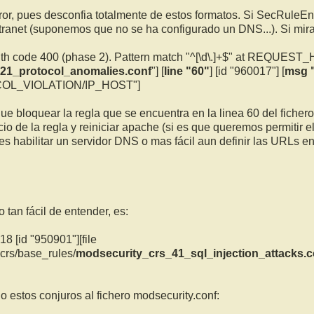
ror, pues desconfia totalmente de estos formatos. Si SecRuleE
ntranet (suponemos que no se ha configurado un DNS...). Si mir
th code 400 (phase 2). Pattern match "^[\d\.]+$" at REQUEST_
21_protocol_anomalies.conf
"] [
line "60"
] [id "960017"] [
msg "
OCOL_VIOLATION/IP_HOST"]
e bloquear la regla que se encuentra en la linea 60 del fiche
cio de la regla y reiniciar apache (si es que queremos permitir e
 habilitar un servidor DNS o mas fácil aun definir las URLs en 
 tan fácil de entender, es:
 [id "950901"][file
crs/base_rules/
modsecurity_crs_41_sql_injection_attacks.c
 estos conjuros al fichero modsecurity.conf: