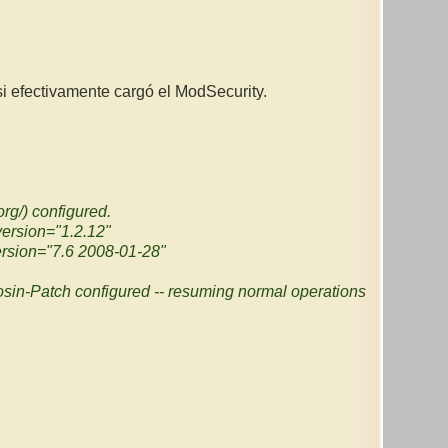
 efectivamente cargó el ModSecurity.
rg/) configured.
version="1.2.12"
ersion="7.6 2008-01-28"
sin-Patch configured -- resuming normal operations