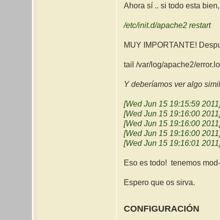
Ahora sí .. si todo esta bie
/etc/init.d/apache2 restart
MUY IMPORTANTE! Después de
tail /var/log/apache2/error.l
Y deberíamos ver algo simi
[Wed Jun 15 19:15:59 2011] 
[Wed Jun 15 19:16:00 2011]
[Wed Jun 15 19:16:00 2011]
[Wed Jun 15 19:16:00 2011]
[Wed Jun 15 19:16:01 2011]
Eso es todo! tenemos mod-s
Espero que os sirva.
CONFIGURACIÓN