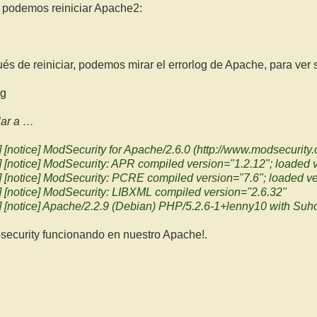
n, podemos reiniciar Apache2:
 reiniciar, podemos mirar el errorlog de Apache, para ver si
og
lar a …
[notice] ModSecurity for Apache/2.6.0 (http://www.modsecurity.o
 [notice] ModSecurity: APR compiled version="1.2.12"; loaded 
 [notice] ModSecurity: PCRE compiled version="7.6"; loaded v
 [notice] ModSecurity: LIBXML compiled version="2.6.32"
 [notice] Apache/2.2.9 (Debian) PHP/5.2.6-1+lenny10 with Suho
ecurity funcionando en nuestro Apache!.