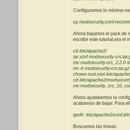
Configuramos lo mínimo-nec
cp modsecurity.conf-recomm
Ahora bajamos el pack de r
escribir este tutorial,era el
cd /etc/apache2/
tar xzvf modsecurity-crs.tar.
mv modsecurity-crs_2.2.0 /
rm -fr modsecurity-crs.tar.gz
chown root.root /etc/apach
cd /etc/apache2/modsecurit
mv modsecurity_crs_10_con
Ahora ajustaremos la config
acabamos de bajar. Para ell
gedit /etc/apache2/conf.d/m
Buscamos las lineas: