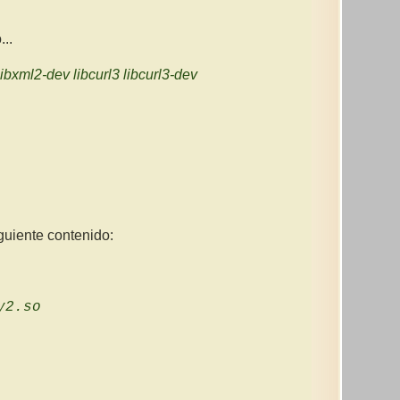
...
ibxml2-dev libcurl3 libcurl3-dev
guiente contenido:
y2.so