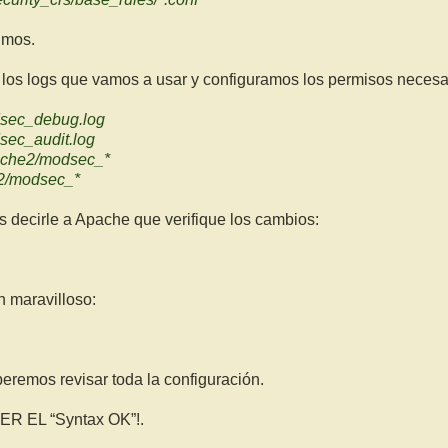
imos.
los logs que vamos a usar y configuramos los permisos necesa
dsec_debug.log
sec_audit.log
pache2/modsec_*
e2/modsec_*
 decirle a Apache que verifique los cambios:
n maravilloso:
eberemos revisar toda la configuración.
 EL “Syntax OK”!.