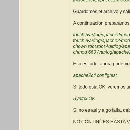
Guardamos el archivo y sal
A continuacion preparamos 
touch /var/log/apache2/mo
touch /var/log/apache2/mod
chown root.root /var/log/a
chmod 660 /var/log/apach
Eso es todo, ahora podemos
apache2ctl configtest
Si todo esta OK, veremos u
Syntax OK
Si no es así y algo falla, d
NO CONTINÚES HASTA VER