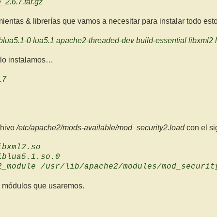
_2.6.7.tar.gz
ientas & librerías que vamos a necesitar para instalar todo esto
liblua5.1-0 lua5.1 apache2-threaded-dev build-essential libxml2 l
 lo instalamos…
.7
chivo
/etc/apache2/mods-available/mod_security2.load
con el si
ibxml2.so
iblua5.1.so.0
2_module /usr/lib/apache2/modules/mod_securit
os módulos que usaremos.