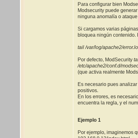
Para configurar bien Modsec
Modsecurity puede generar 
ninguna anomalía o ataque a
Si cargamos varias páginas
bloquea ningún contenido.
tail /var/log/apache2/error.l
Por defecto, ModSecurity
ta
/etc/apache2/conf.d/modsecu
(que activa realmente Mods
Es necesario pues analizar
positivos.
En los errores, es necesario
encuentra la regla, y el num
Ejemplo 1
Por ejemplo, imaginemos qu