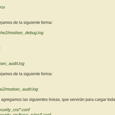
ecu
jamos de la siguiente forma:
che2/modsec_debug.log
:
sec_audit.log
jamos de la siguiente forma:
he2/modsec_audit.log
vo, agregamos las siguientes lineas, que servirán para cargar to
urity_crs/*.conf
curity_crs/base_rules/*.conf