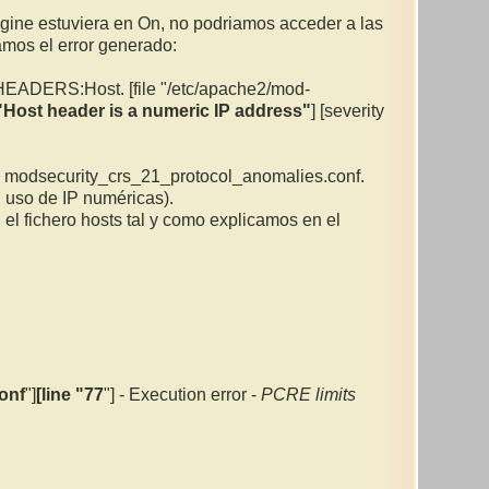
ngine estuviera en On, no podriamos acceder a las
amos el error generado:
HEADERS:Host. [file "/etc/apache2/mod-
Host header is a numeric IP address"
] [severity
ro modsecurity_crs_21_protocol_anomalies.conf.
l uso de IP numéricas).
el fichero hosts tal y como explicamos en el
onf
"]
[line "77
"] - Execution error -
PCRE limits