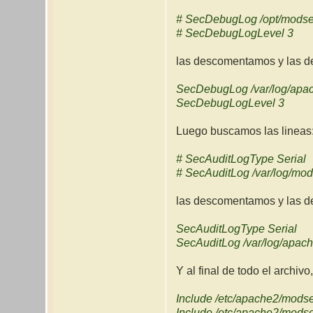
# SecDebugLog /opt/mods
# SecDebugLogLevel 3
las descomentamos y las de
SecDebugLog /var/log/apa
SecDebugLogLevel 3
Luego buscamos las lineas
# SecAuditLogType Serial
# SecAuditLog /var/log/mod
las descomentamos y las de
SecAuditLogType Serial
SecAuditLog /var/log/apac
Y al final de todo el archi
Include /etc/apache2/modsec
Include /etc/apache2/modse