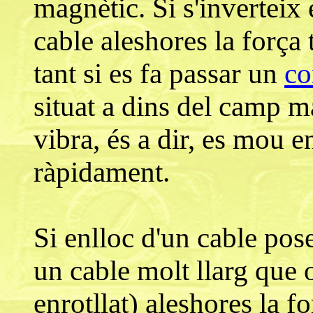
magnètic. Si s'inverteix e
cable aleshores la força
tant si es fa passar un
co
situat a dins del camp 
vibra, és a dir, es mou 
ràpidament.
Si enlloc d'un cable po
un cable molt llarg que 
enrotllat) aleshores la f