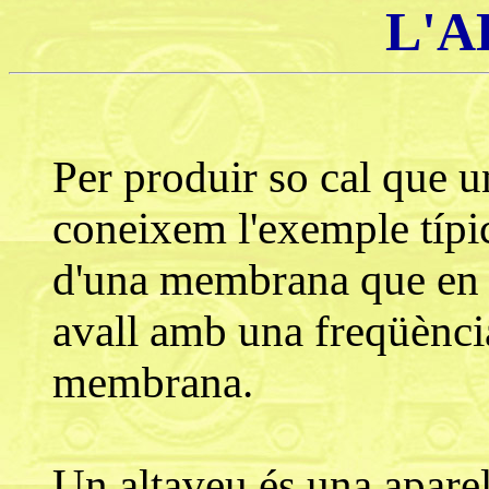
L'A
Per produir so cal que un
coneixem l'exemple típi
d'una membrana que en 
avall amb una freqüència
membrana.
Un altaveu és una aparel